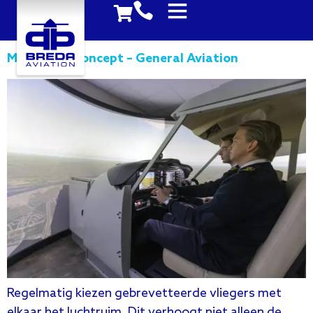
Multi Pilot Concept – General Aviation
Regelmatig kiezen gebrevetteerde vliegers met
elkaar het luchtruim. Dit verhoogt niet alleen de