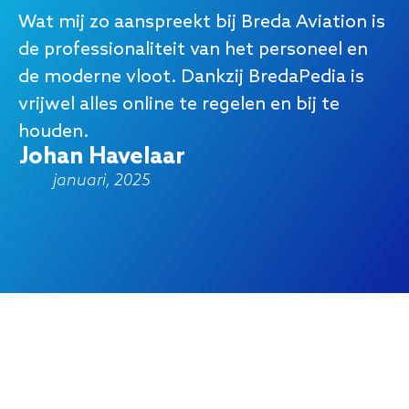
Wat mij zo aanspreekt bij Breda Aviation is
Br
de professionaliteit van het personeel en
be
de moderne vloot. Dankzij BredaPedia is
er
vrijwel alles online te regelen en bij te
ho
houden.
me
Johan Havelaar
he
januari, 2025