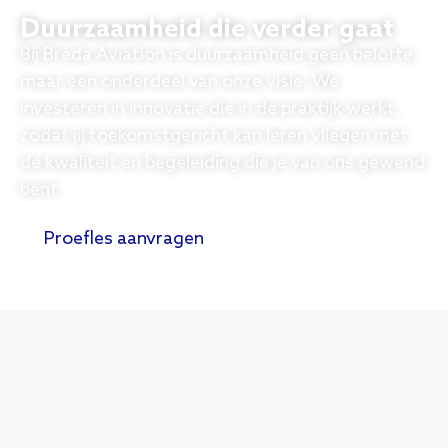
Duurzaamheid die verder gaat
Bij Breda Aviation is duurzaamheid geen belofte,
maar een onderdeel van onze visie. We
investeren in innovatie die in de praktijk werkt,
zodat jij toekomstgericht kan leren vliegen met
de kwaliteit en begeleiding die je van ons gewend
bent.
Proefles aanvragen