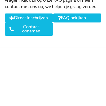
vragen? Kijk dan op onze FAQ pagina of neem
contact met ons op, we helpen je graag verder.
Direct inschrijven
FAQ bekijken
Contact
opnemen
Onze vloot is modern en fun
Voor de opleiding tot Flight Instructeur gebruiken
we de Aquila A211. Dit is een moderne tweezitter
waar alle praktijk mee gevlogen kan worden.
Deze laagdekker is voorzien van moderne
Avionica en een ruime open cockpit.
Hiernaast is er ook de optie om je FI te halen op